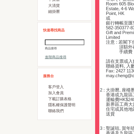
Room 605 Bloc
大清貨
Estate, 4-6 Wat
細掛曆
Point, HK
或
銀行轉帳至匯豐
582-350377-8
快速尋找商品
Gift and Premi
Limited
注意 : 若閣下
須額外存入港
商品搜尋
手續費
進階商品搜尋
請在支票或入數
聯絡資料, 入
Fax: 2427 11
may.cheng@offs
服務台
客戶登入
2 : 大掛曆, 座
加入會員
香港或九龍區工
下載訂購表格
運輸費HK$240
新界區工商大廈 -
隱私權保護聲明
住宅或其他地區 
聯絡我們
送貨
3 : 聖誕咭, 賀
香港及九龍區工