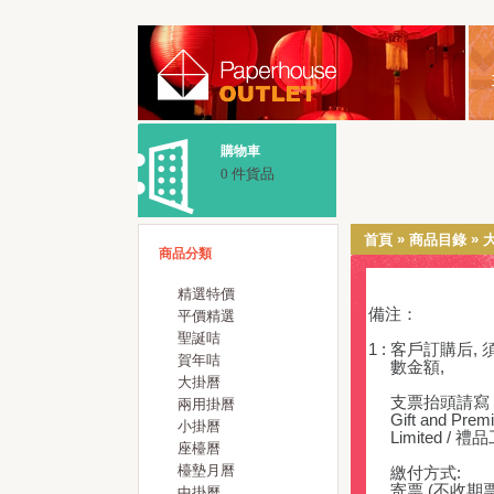
購物車
0 件貨品
»
»
首頁
商品目錄
商品分類
精選特價
備注：
平價精選
聖誕咭
1 : 客戶訂購后
賀年咭
數金額,
大掛曆
支票抬頭請寫
兩用掛曆
Gift and Premi
小掛曆
Limited / 
座檯曆
檯墊月曆
繳付方式:
寄票 (不收期票
中掛曆