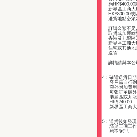
夠HK$400.0
新界區工商大廈
HK$800.00
送貨地點必須為
訂購金額不足,
取貨或加運輸
香港及九龍區工商大
新界區工商大廈 - 
住宅或其他地區 
送貨
詳情請與本公
4：確認送貨日
客戶需自行到
額外附加費用
每張訂單額外
港島區或九龍
HK$240.00
新界區工商大廈 H
5：送貨後如發
請於三個工作
恕不受理。